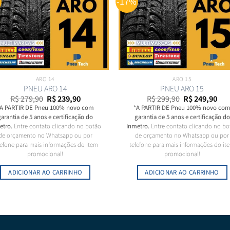
%
-17%
ARO 14
ARO 15
PNEU ARO 14
PNEU ARO 15
O
O
O
O
R$
279,90
R$
239,90
R$
299,90
R$
249,90
preço
preço
preço
pre
A PARTIR
DE
Pneu 100% novo com
*A PARTIR
DE
Pneu 100% novo co
original
atual
original
atu
garantia de 5 anos e certificação do
garantia de 5 anos e certificação do
era:
é:
era:
é:
R$ 279,90.
R$ 239,90.
R$ 299,90.
R$ 
etro.
Entre contato clicando no botão
Inmetro.
Entre contato clicando no bo
de orçamento no Whatsapp ou por
de orçamento no Whatsapp ou por
lefone para mais informações do item
telefone para mais informações do it
promocional!
promocional!
ADICIONAR AO CARRINHO
ADICIONAR AO CARRINHO