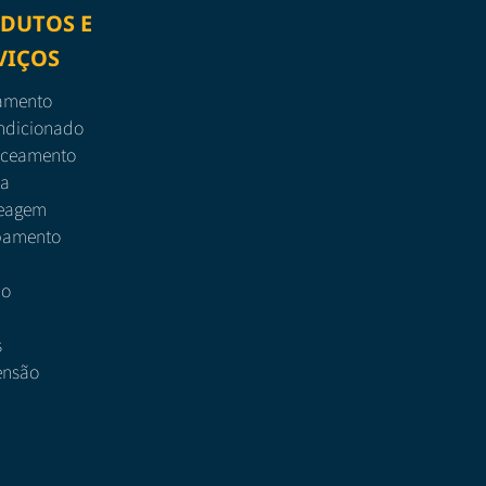
DUTOS E
VIÇOS
amento
ndicionado
nceamento
ia
eagem
pamento
ão
s
ensão