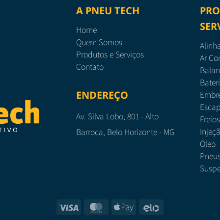
A PNEU TECH
PRO
SER
Home
Quem Somos
Alinh
Produtos e Serviços
Ar Co
Contato
Bala
Bater
ENDEREÇO
Embr
Esca
Av. Silva Lobo, 801 - Alto
Freios
Injeç
Barroca, Belo Horizonte - MG
Óleo
Pneu
Susp
Visa
MasterCard
Apple
Elo
Pay