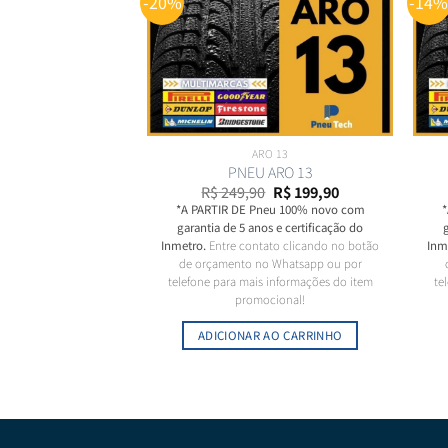
-20%
-14
ARO 13
PNEU ARO 13
O
O
R$
249,90
R$
199,90
preço
preço
*A PARTIR
DE
Pneu 100% novo com
*
original
atual
garantia de 5 anos e certificação do
era:
é:
R$ 249,90.
R$ 199,90.
Inmetro.
Entre contato clicando no botão
Inm
de orçamento no Whatsapp ou por
telefone para mais informações do item
te
promocional!
ADICIONAR AO CARRINHO